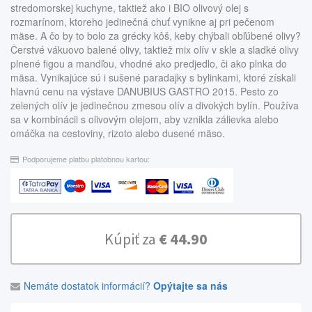
stredomorskej kuchyne, taktiež ako i BIO olivový olej s
rozmarínom, ktoreho jedinečná chuť vynikne aj pri pečenom
mäse. A čo by to bolo za grécky kôš, keby chýbali obľúbené olivy?
Čerstvé vákuovo balené olivy, taktiež mix olív v skle a sladké olivy
plnené figou a mandľou, vhodné ako predjedlo, či ako plnka do
mäsa. Vynikajúce sú i sušené paradajky s bylinkami, ktoré získali
hlavnú cenu na výstave DANUBIUS GASTRO 2015. Pesto zo
zelených olív je jedinečnou zmesou olív a divokých bylín. Používa
sa v kombinácii s olivovým olejom, aby vznikla zálievka alebo
omáčka na cestoviny, rizoto alebo dusené mäso.
Podporujeme platbu platobnou kartou:
Kúpiť za
€ 44.90
Nemáte dostatok informácií?
Opýtajte sa nás