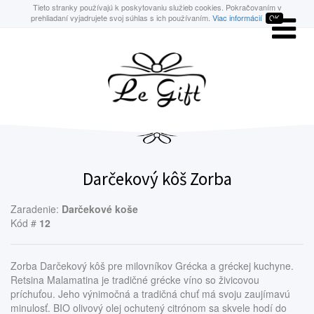
Tieto stranky používajú k poskytovaniu služieb cookies. Pokračovaním v
prehliadaní vyjadrujete svoj súhlas s ich používaním.
Viac informácií
OK
Darčekový kôš Zorba
Zaradenie:
Darčekové koše
Kód #
12
Zorba Darčekový kôš pre milovníkov Grécka a gréckej kuchyne.
Retsina Malamatina je tradičné grécke víno so živicovou
príchuťou. Jeho výnimočná a tradičná chuť má svoju zaujímavú
minulosť. BIO olivový olej ochutený citrónom sa skvele hodí do