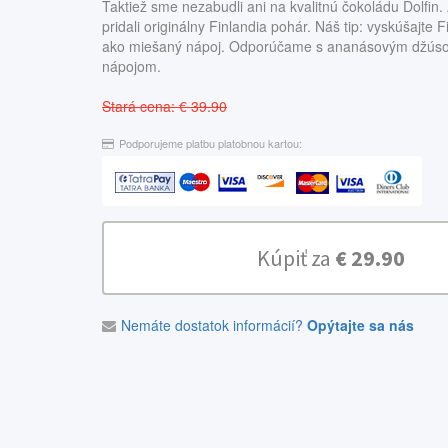
Taktiež sme nezabudli ani na kvalitnú čokoládu Dolfin
pridali originálny Finlandia pohár. Náš tip: vyskúšajte 
ako miešaný nápoj. Odporúčame s ananásovým džús
nápojom.
Stará cena: € 39.90
Podporujeme platbu platobnou kartou:
Kúpiť za
€ 29.90
Nemáte dostatok informácií?
Opýtajte sa nás