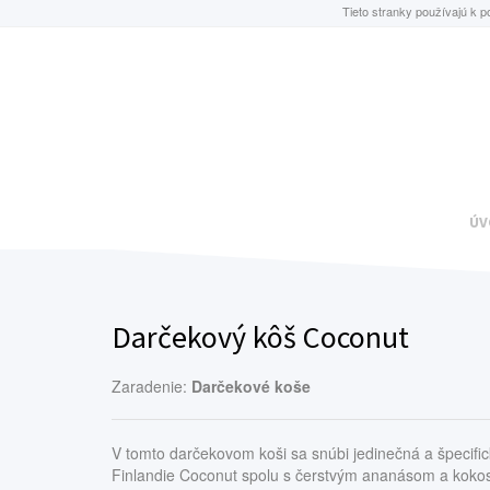
Tieto stranky používajú k p
ÚV
Darčekový kôš Coconut
Zaradenie:
Darčekové koše
V tomto darčekovom koši sa snúbi jedinečná a špecific
Finlandie Coconut spolu s čerstvým ananásom a kok