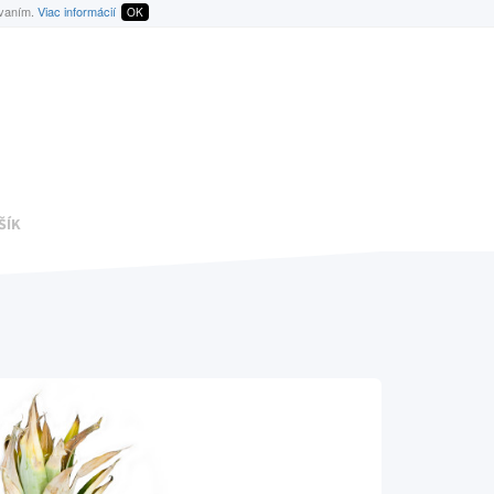
ívaním.
Viac informácií
OK
ŠÍK