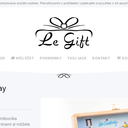
oskytovaniu služieb cookies. Pokračovaním v prehliadaní vyjadrujete svoj súhlas s ich použ
OD
MÔJ ÚČET
PODMIENKY
TVOJ JACK
KONTAKT
KO
ay
 milovníka
eninami si môžete