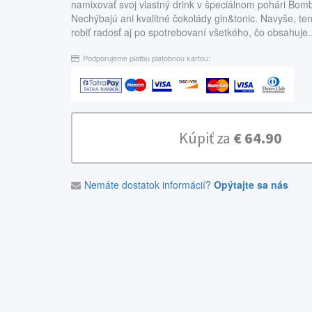
namixovať svoj vlastný drink v špeciálnom pohári Bom
Nechýbajú ani kvalitné čokolády gin&tonic. Navyše, t
robiť radosť aj po spotrebovaní všetkého, čo obsahuje..
Podporujeme platbu platobnou kartou:
Kúpiť za
€ 64.90
Nemáte dostatok informácií?
Opýtajte sa nás