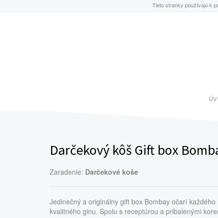
Tieto stranky používajú k p
ÚV
Darčekový kôš Gift box Bomb
Zaradenie:
Darčekové koše
Jedinečný a originálny gift box Bombay očarí každého
kvalitného ginu. Spolu s receptúrou a pribalenými kor