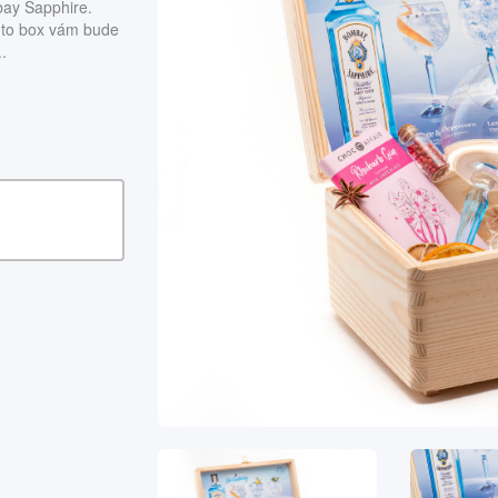
bay Sapphire.
ento box vám bude
.